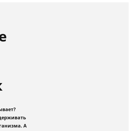
е
к
ывает?
ддерживать
ганизма. А