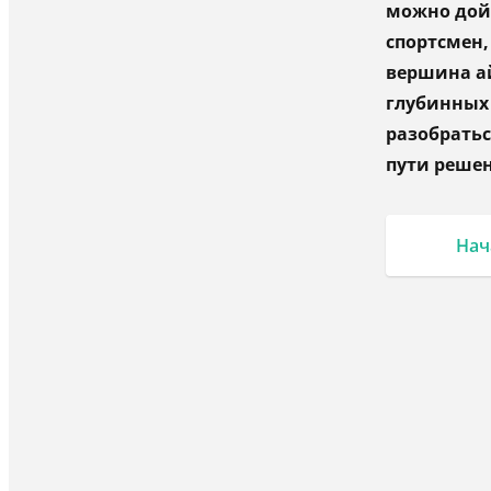
можно дойт
спортсмен,
вершина ай
глубинных 
разобратьс
пути реше