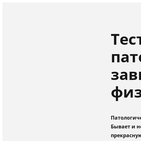
Тес
пат
зав
физ
Патологиче
Бывает и н
прекрасную